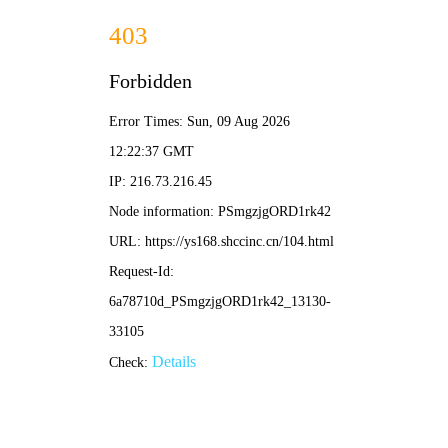
神秘影院
🔮
电影
电视剧
综艺
动漫
🔮 神秘导航：
神秘影院
/ 迷雾片单 / 神秘热力榜
‹
›
🔍 悬疑
👻 惊悚
🔮 奇幻
🧩 推理
🌙 灵异
🎭 心理
📿 传说